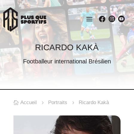



RICARDO KAKÀ
Footballeur international Brésilien
Accueil
Portraits
Ricardo Kakà

5
5