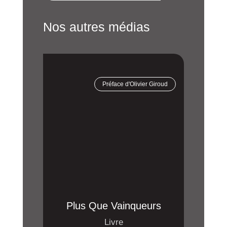
Nos autres médias
Préface d'Olivier Giroud
Youtube
Plus Que Vainqueurs
Esprit 
Corps,
Livre