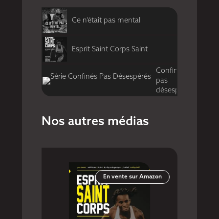
Ce n'était pas mental
Esprit Saint Corps Saint
Confinés,
pas
désespérés
Nos autres médias
En vente sur Amazon
er Giroud