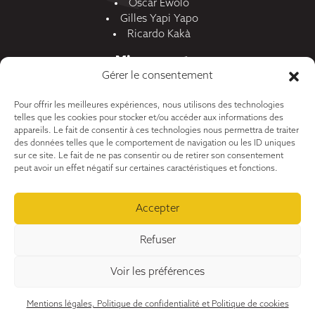
Oscar Ewolo
Gilles Yapi Yapo
Ricardo Kakà
Mise au vert
Gérer le consentement
Actualités
Pour offrir les meilleures expériences, nous utilisons des technologies
Qui sommes-nous
telles que les cookies pour stocker et/ou accéder aux informations des
appareils. Le fait de consentir à ces technologies nous permettra de traiter
Contact
des données telles que le comportement de navigation ou les ID uniques
sur ce site. Le fait de ne pas consentir ou de retirer son consentement
peut avoir un effet négatif sur certaines caractéristiques et fonctions.
© 2026 Plus Que Sportifs
Accepter
Refuser
•
Mentions légales, politique de confidentialité et cookies
•
Plan de site
•
Réalisation
Voir les préférences
Mentions légales, Politique de confidentialité et Politique de cookies