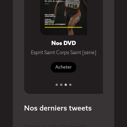
Au-D
eurs
Nos DVD
Esprit Saint Corps Saint [série]
Acheter
Nos derniers tweets