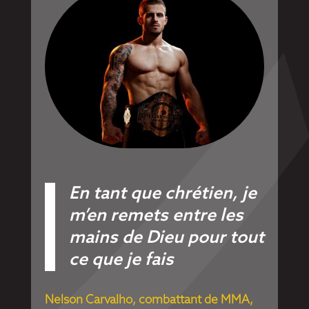
En tant que chrétien, je
m’en remets entre les
mains de Dieu pour tout
ce que je fais
Nelson Carvalho, combattant de MMA,