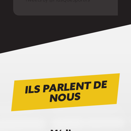
Tweets by @PlusQueSportifs
ILS PARLENT DE
N
OUS