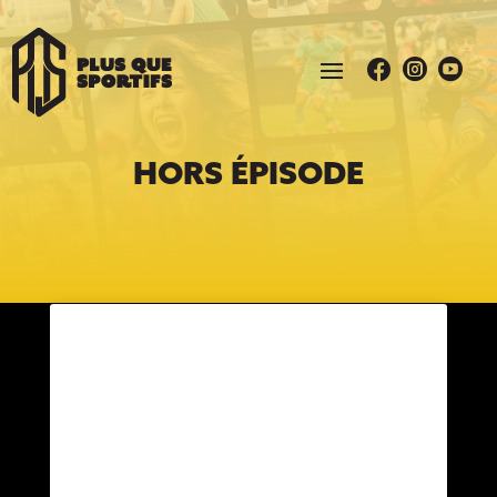



HORS ÉPISODE