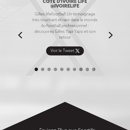
CÔTE D'IVOIRE LIFE
@IVOIRELIFE
Gilles.lifefootball.Un témoignage
très touchant et rare dans le monde
du football professionnel :
découvrez Gilles Yapi Yapo et son
retour
Voir le Tweet