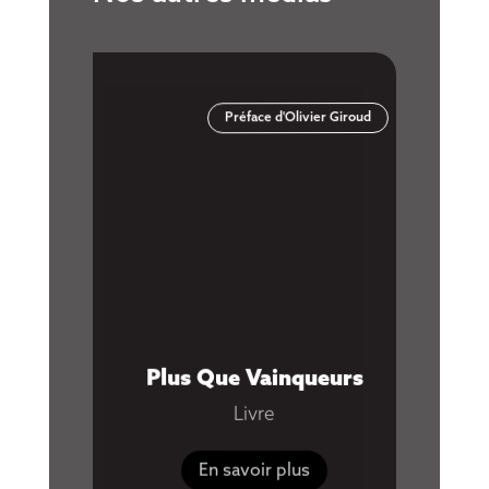
Préface d'Olivier Giroud
Youtube
Plus Que Vainqueurs
Esprit 
Corps,
Livre
En savoir plus