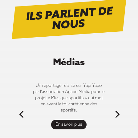
ILS PARLENT DE
N
OUS
Médias
Un reportage réalisé sur Yapi Yapo
par l’association Agapé Média pour le
projet « Plus que sportifs » qui met
en avant la foi chrétienne des
sportifs.
En savoir plus