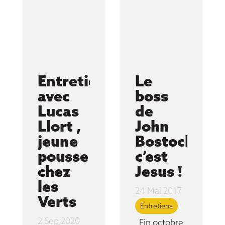
Entretien
Le
avec
boss
Lucas
de
Llort ,
John
jeune
Bostock
pousse
c’est
chez
Jesus !
les
24 Mai 2017
Verts
Entretiens
2 Sep 2020
Fin octobre