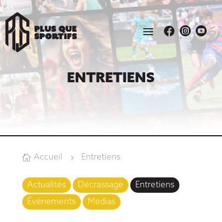



ENTRETIENS
Accueil
Entretiens

5
Actualités
Décrassage
Entretiens
Événements
Médias