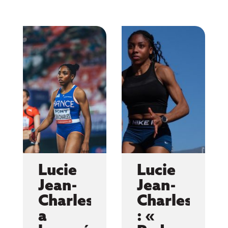
Lucie
Lucie
Jean-
Jean-
Charles
Charles
a
: «