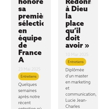
honoré
Redonner
sa
à Dieu
première
la
sélection
place
en
qu’il
équipe
doit
de
avoir »
France
10 Mar 2025
A
Entretiens
23 Mai 2025
Diplômée
d’un master
Entretiens
en marketing
Quelques
et
semaines
communication,
après notre
Lucie Jean-
récent
Charles