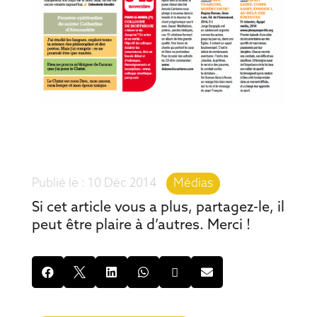
10 Déc 2014
|
Médias
Si cet article vous a plus, partagez-le, il
peut être plaire à d’autres. Merci !





