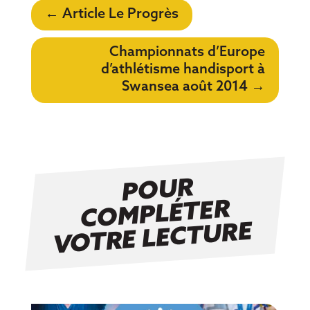
←
Article Le Progrès
Championnats d’Europe
d’athlétisme handisport à
Swansea août 2014
→
P
OUR
C
O
MPLÉTER
VOTRE LECTURE