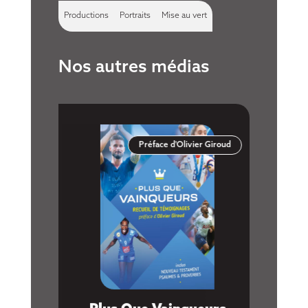
Productions
Portraits
Mise au vert
Nos autres médias
Préface d'Olivier Giroud
Youtube