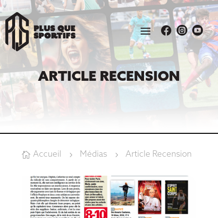



ARTICLE RECENSION
Accueil
Médias
Article Recension

5
5