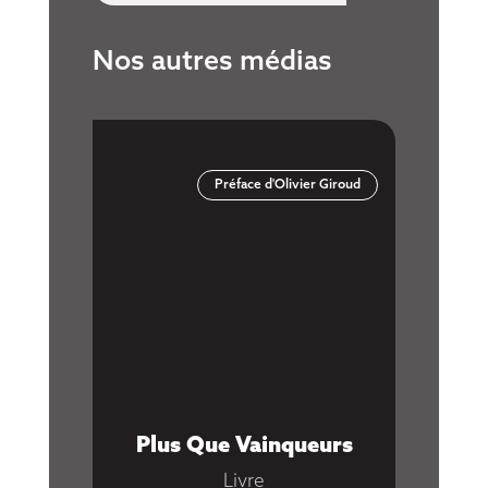
Nos autres médias
Préface d'Olivier Giroud
Youtube
Plus Que Vainqueurs
Esprit 
Corps,
Livre