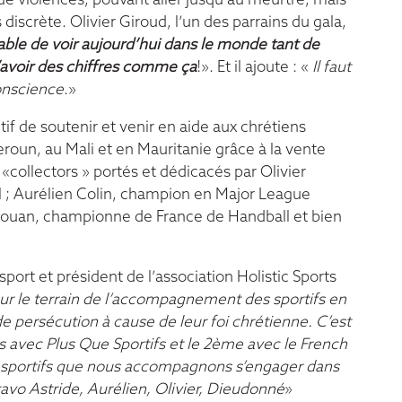
de violences, pouvant aller jusqu’au meurtre, mais
discrète. Olivier Giroud, l’un des parrains du gala,
able de voir aujourd’hui dans le monde tant de
’avoir des chiffres comme ça
!». Et il ajoute : «
Il faut
 conscience
.»
if de soutenir et venir en aide aux chrétiens
roun, au Mali et en Mauritanie grâce à la vente
«collectors » portés et dédicacés par Olivier
; Aurélien Colin, champion en Major League
’Gouan, championne de France de Handball et bien
sport et président de l’association Holistic Sports
ur le terrain de l’accompagnement des sportifs en
e persécution à cause de leur foi chrétienne. C’est
 avec Plus Que Sportifs et le 2ème avec le French
 sportifs que nous accompagnons s’engager dans
avo Astride, Aurélien, Olivier, Dieudonné
»