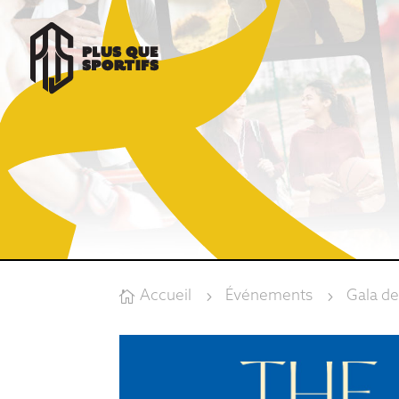
Accueil
Événements
Gala de

5
5