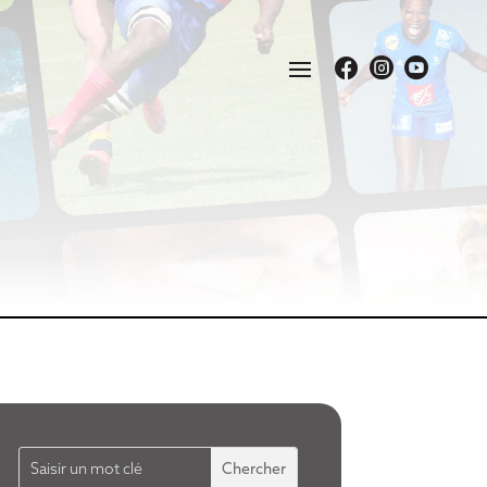


