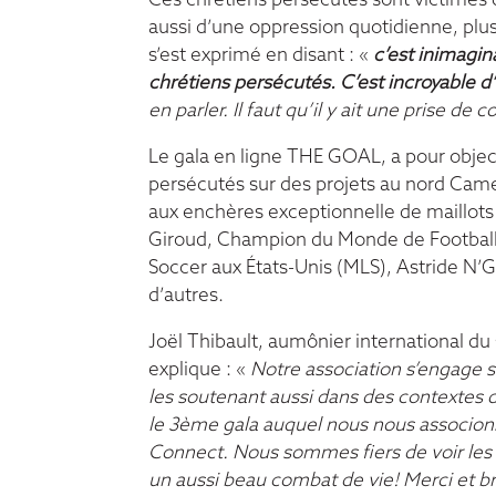
Ces chrétiens persécutés sont victimes 
aussi d’une oppression quotidienne, plus 
s’est exprimé en disant : «
c’est inimagin
chrétiens persécutés. C’est incroyable d
en parler. Il faut qu’il y ait une prise de
Le gala en ligne THE GOAL, a pour object
persécutés sur des projets au nord Came
aux enchères exceptionnelle de maillots 
Giroud, Champion du Monde de Football 
Soccer aux États-Unis (MLS), Astride N
d’autres.
Joël Thibault, aumônier international du 
explique : «
Notre association s’engage s
les soutenant aussi dans des contextes d
le 3ème gala auquel nous nous associons
Connect. Nous sommes fiers de voir les
un aussi beau combat de vie! Merci et br