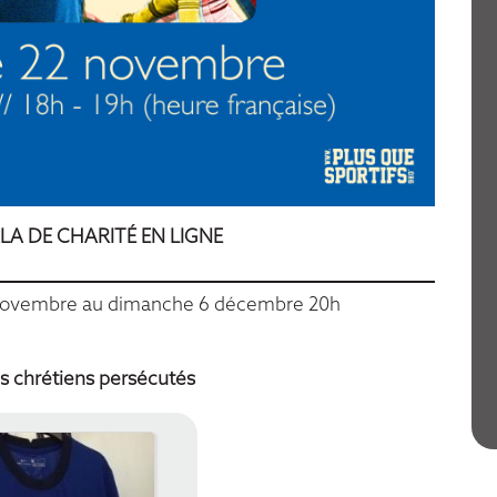
Au-Delà De La
Décrassage
Victoire
L'émission sportive "Corps,
Livre
Âme, Esprit"
En savoir plus
Regarder
LA DE CHARITÉ EN LIGNE
 novembre au dimanche 6 décembre 20h
s chrétiens persécutés