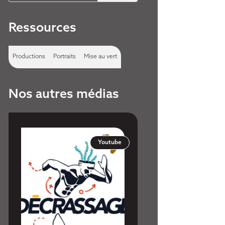
Ressources
Productions
Portraits
Mise au vert
Nos autres médias
Préface d'Olivier Giroud
En vente s