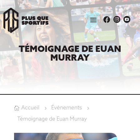



TÉMOIGNAGE DE EUAN
MURRAY
Accueil
Événements

5
5
Témoignage de Euan Murray