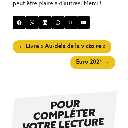
peut être plaire à d’autres. Merci !






←
Livre « Au-delà de la victoire »
Euro 2021
→
P
OUR
C
O
MPLÉTER
VOTRE LECTURE