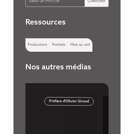
Ressources
Productions
Portraits
Mise au vert
Nos autres médias
En vente sur Amazon
er Giroud