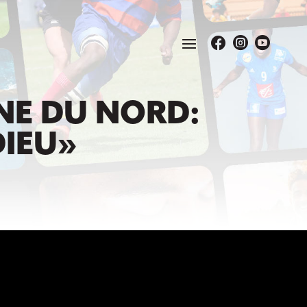



NE DU NORD:
DIEU»