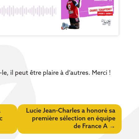
le, il peut être plaire à d’autres. Merci !
à
Lucie Jean-Charles a honoré sa
c
première sélection en équipe
de France A
→