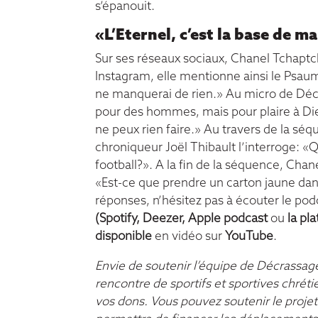
s’épanouit.
«L’Eternel, c’est la base de ma
Sur ses réseaux sociaux, Chanel Tchaptche
Instagram, elle mentionne ainsi le Psaum
ne manquerai de rien.» Au micro de Décra
pour des hommes, mais pour plaire à Dieu.
ne peux rien faire.» Au travers de la sé
chroniqueur Joël Thibault l’interroge: «Q
football?». A la fin de la séquence, Cha
«Est-ce que prendre un carton jaune dan
réponses, n’hésitez pas à écouter le pod
(
Spotify
,
Deezer
,
Apple podcast
ou
la pl
disponible
en vidéo sur
YouTube
.
Envie de soutenir l’équipe de Décrassage
rencontre de sportifs et sportives chréti
vos dons. Vous pouvez soutenir le projet