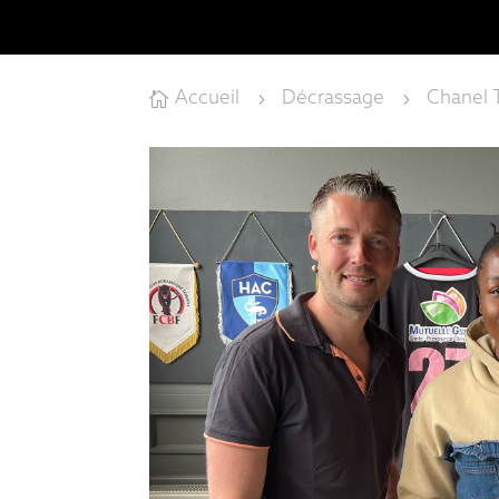
Accueil
Décrassage
Chanel T

5
5