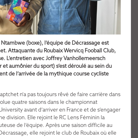
Youtube
n Ntambwe
(boxe), l’équipe de Décrassage est
het. Attaquante du Roubaix Wervicq Fooball Club,
se. L’entretien avec Joffrey Vanhollemeersch
r et aumônier du sport) s’est déroulé au sein du
 de l’arrivée de la mythique course cycliste
Au-Delà De La
Décrassage
Victoire
L'émission sportive "Corps,
chet n’a pas toujours rêvé de faire carrière dans
Livre
Âme, Esprit"
 évolue quatre saisons dans le championnat
 University avant d’arriver en France et de s’engager
En savoir plus
Regarder
 division. Elle rejoint le RC Lens Féminin la
uteuse de l’équipe. Après une saison difficile au
Décrassage, elle rejoint le club de Roubaix où elle