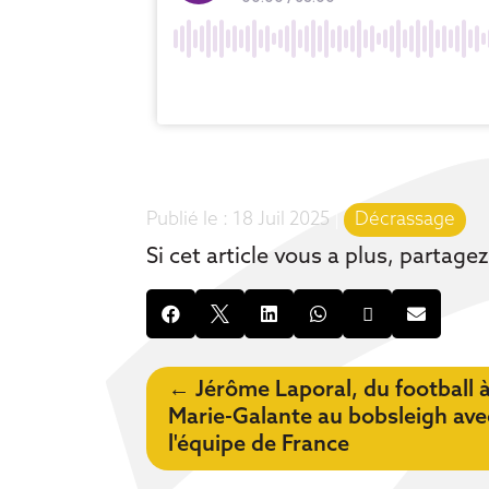
18 Juil 2025
|
Décrassage
Si cet article vous a plus, partagez-






←
Jérôme Laporal, du football 
Marie-Galante au bobsleigh ave
l'équipe de France