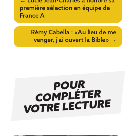
←
Lucie Jean-Charles a honoré sa
première sélection en équipe de
France A
Rémy Cabella : «Au lieu de me
venger, j'ai ouvert la Bible»
→
P
OUR
C
O
MPLÉTER
VOTRE LECTURE