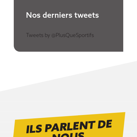
Nos derniers tweets
Tweets by @PlusQueSportifs
ILS PARLENT DE
N