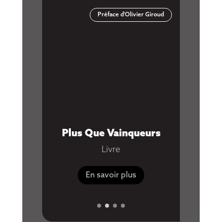
Préface d'Olivier Giroud
Youtube
Plus Que Vainqueurs
Esprit 
Corps,
Livre
En savoir plus