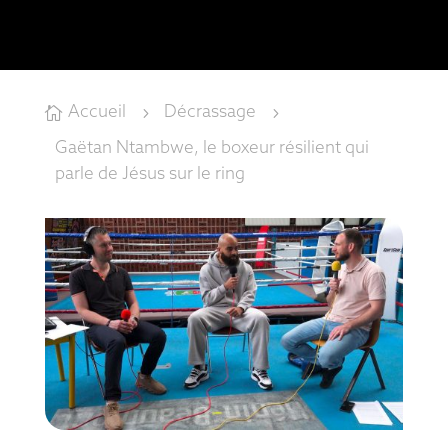
Accueil
Décrassage

5
5
Gaëtan Ntambwe, le boxeur résilient qui
parle de Jésus sur le ring