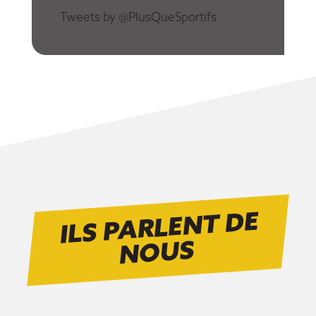
Tweets by @PlusQueSportifs
ILS PARLENT DE
N
OUS