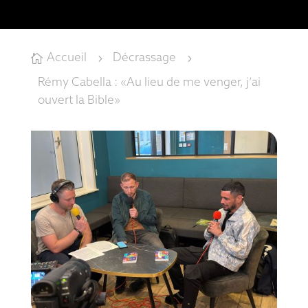
Accueil
Décrassage

5
5
Rémy Cabella : «Au lieu de me venger, j’ai
ouvert la Bible»